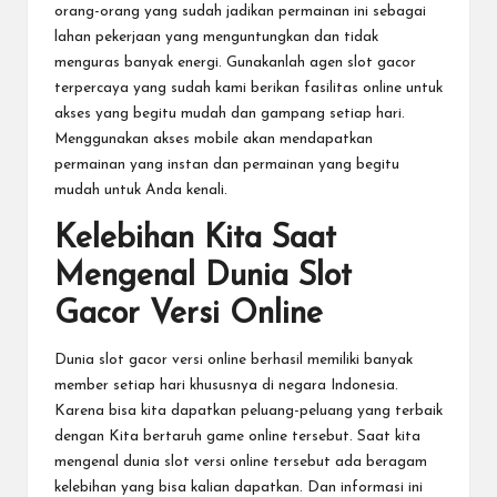
orang-orang yang sudah jadikan permainan ini sebagai
lahan pekerjaan yang menguntungkan dan tidak
menguras banyak energi. Gunakanlah agen slot gacor
terpercaya yang sudah kami berikan fasilitas online untuk
akses yang begitu mudah dan gampang setiap hari.
Menggunakan akses mobile akan mendapatkan
permainan yang instan dan permainan yang begitu
mudah untuk Anda kenali.
Kelebihan Kita Saat
Mengenal Dunia Slot
Gacor Versi Online
Dunia slot gacor versi online berhasil memiliki banyak
member setiap hari khususnya di negara Indonesia.
Karena bisa kita dapatkan peluang-peluang yang terbaik
dengan Kita bertaruh game online tersebut. Saat kita
mengenal dunia slot versi online tersebut ada beragam
kelebihan yang bisa kalian dapatkan. Dan informasi ini