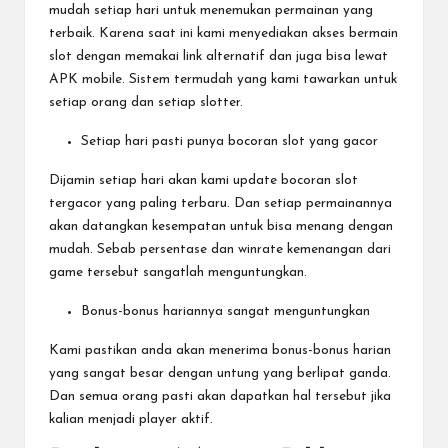
mudah setiap hari untuk menemukan permainan yang
terbaik. Karena saat ini kami menyediakan akses bermain
slot dengan memakai link alternatif dan juga bisa lewat
APK mobile. Sistem termudah yang kami tawarkan untuk
setiap orang dan setiap slotter.
Setiap hari pasti punya bocoran slot yang gacor
Dijamin setiap hari akan kami update bocoran slot
tergacor yang paling terbaru. Dan setiap permainannya
akan datangkan kesempatan untuk bisa menang dengan
mudah. Sebab persentase dan winrate kemenangan dari
game tersebut sangatlah menguntungkan.
Bonus-bonus hariannya sangat menguntungkan
Kami pastikan anda akan menerima bonus-bonus harian
yang sangat besar dengan untung yang berlipat ganda.
Dan semua orang pasti akan dapatkan hal tersebut jika
kalian menjadi player aktif.