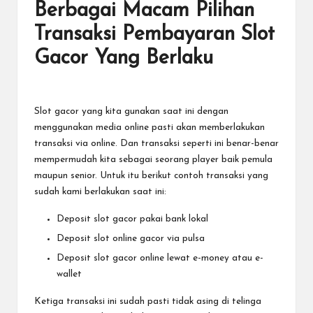
Berbagai Macam Pilihan
Transaksi Pembayaran Slot
Gacor Yang Berlaku
Slot gacor yang kita gunakan saat ini dengan
menggunakan media online pasti akan memberlakukan
transaksi via online. Dan transaksi seperti ini benar-benar
mempermudah kita sebagai seorang player baik pemula
maupun senior. Untuk itu berikut contoh transaksi yang
sudah kami berlakukan saat ini:
Deposit slot gacor pakai bank lokal
Deposit slot online gacor via pulsa
Deposit slot gacor online lewat e-money atau e-
wallet
Ketiga transaksi ini sudah pasti tidak asing di telinga