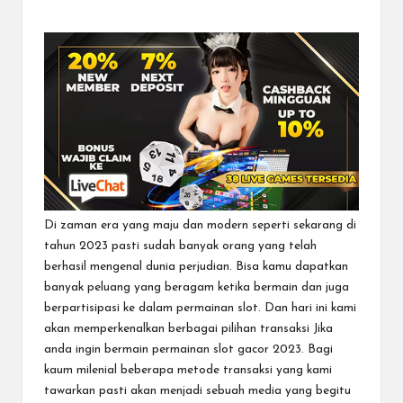
Di zaman era yang maju dan modern seperti sekarang di
tahun 2023 pasti sudah banyak orang yang telah
berhasil mengenal dunia perjudian. Bisa kamu dapatkan
banyak peluang yang beragam ketika bermain dan juga
berpartisipasi ke dalam permainan slot. Dan hari ini kami
akan memperkenalkan berbagai pilihan transaksi Jika
anda ingin bermain permainan slot gacor 2023. Bagi
kaum milenial beberapa metode transaksi yang kami
tawarkan pasti akan menjadi sebuah media yang begitu