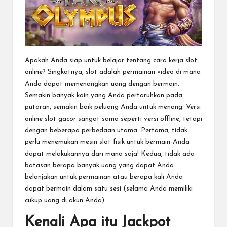
Apakah Anda siap untuk belajar tentang cara kerja slot
online? Singkatnya, slot adalah permainan video di mana
Anda dapat memenangkan uang dengan bermain.
Semakin banyak koin yang Anda pertaruhkan pada
putaran, semakin baik peluang Anda untuk menang. Versi
online slot gacor sangat sama seperti versi offline, tetapi
dengan beberapa perbedaan utama. Pertama, tidak
perlu menemukan mesin slot fisik untuk bermain-Anda
dapat melakukannya dari mana saja! Kedua, tidak ada
batasan berapa banyak uang yang dapat Anda
belanjakan untuk permainan atau berapa kali Anda
dapat bermain dalam satu sesi (selama Anda memiliki
cukup uang di akun Anda).
Kenali Apa itu Jackpot