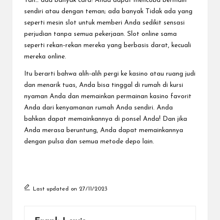
Yah… ada banyak cara! Anda dapat mencoba bermain
sendiri atau dengan teman; ada banyak Tidak ada yang
seperti mesin slot untuk memberi Anda sedikit sensasi
perjudian tanpa semua pekerjaan. Slot online sama
seperti rekan-rekan mereka yang berbasis darat, kecuali
mereka online.
Itu berarti bahwa alih-alih pergi ke kasino atau ruang judi
dan menarik tuas, Anda bisa tinggal di rumah di kursi
nyaman Anda dan memainkan permainan kasino favorit
Anda dari kenyamanan rumah Anda sendiri. Anda
bahkan dapat memainkannya di ponsel Anda! Dan jika
Anda merasa beruntung, Anda dapat memainkannya
dengan pulsa dan semua metode depo lain.
Last updated on 27/11/2023