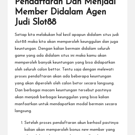
Pendaftaran Dan Menjadi
Member Didalam Agen
Judi Slot88
Setiap kita melakukan hal kecil apapun didalam situs judi
slot88
maka kita akan memperoleh keunggulan dan juga
keuntungan. Dengan kalian bermain didalam seluruh
game yang ada didalam situs ini maka kamu akan
memperoleh banyak keuntungan yang bisa didapatkan
oleh seluruh calon bettor. Tentu saja dengan melewati
proses pendaftaran akan ada beberapa keuntungan
yang akan diperoleh oleh calon betor secara langsung.
Dan berbagai macam keuntungan tersebut pastinya
akan menjadi berbagai keunggulan yang bisa kalian
manfaatkan untuk mendapatkan modal bermain secara
langsung.
Setelah proses pendaftaran akun berhasil pastinya
kalian akan memperoleh bonus new member yang