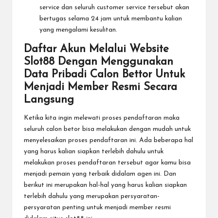
service dan seluruh customer service tersebut akan
bertugas selama 24 jam untuk membantu kalian
yang mengalami kesulitan.
Daftar Akun Melalui Website
Slot88 Dengan Menggunakan
Data Pribadi Calon Bettor Untuk
Menjadi Member Resmi Secara
Langsung
Ketika kita ingin melewati proses pendaftaran maka
seluruh calon betor bisa melakukan dengan mudah untuk
menyelesaikan proses pendaftaran ini. Ada beberapa hal
yang harus kalian siapkan terlebih dahulu untuk
melakukan proses pendaftaran tersebut agar kamu bisa
menjadi pemain yang terbaik didalam agen ini. Dan
berikut ini merupakan hal-hal yang harus kalian siapkan
terlebih dahulu yang merupakan persyaratan-
persyaratan penting untuk menjadi member resmi