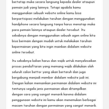
bertatap muka secara langsung kepada dealer ataupun
pemain judi yang lainnya. Tetapi apabila kamu
menggunakan sebuah website online kamu bisa
berpartisipasi melakukan taruhan dengan menggunakan
handphone secara langsung tanpa harus menatap muka
para pemain lainnya ataupun dealer tersebut. Itu
sebabnya dengan menggunakan sebuah agen online kita
bisa bermain dengan mudah untuk melakukan taruhan
kepermainan yang kita ingin mainkan didalam website
online tersebut.
Itu sebabnya kalian harus dan wajib untuk menyelesaikan
proses pendaftaran yang memang wajib dilakukan oleh
seluruh calon bettor yang akan bertaruh dan juga
bergabung menjadi member didalam website judi ini.
Dengan kalian memainkan permainan didalam website ini
tentunya segala jenis permainan akan ditampilkan
dengan cara yang sangat menarik karena didalam
penggunaan website ini kamu akan menemukan berbagai
macam taruhan dengan permainan yang sangat menarik.