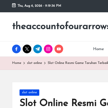
Thu, Aug 6, 2026
-
9:19:37 PM
theaccountofourarrow
facebook.com
twitter.com
t.me
instagram.com
youtube.com
Home
Home
slot online
Slot Online Resmi Game Taruhan Terbaik
Posted
slot online
in
Slot Online Resmi G