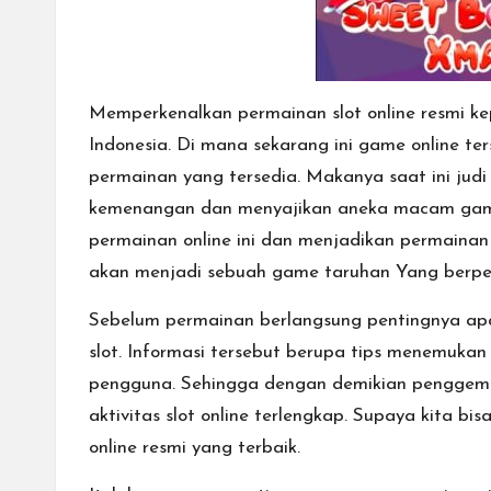
Memperkenalkan permainan slot online resmi ke
Indonesia. Di mana sekarang ini game online 
permainan yang tersedia. Makanya saat ini judi
kemenangan dan menyajikan aneka macam game ju
permainan online ini dan menjadikan permainan 
akan menjadi sebuah game taruhan Yang berp
Sebelum permainan berlangsung pentingnya apa
slot. Informasi tersebut berupa tips menemuka
pengguna. Sehingga dengan demikian penggemar
aktivitas slot online terlengkap. Supaya kit
online resmi yang terbaik.