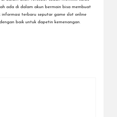
dah ada di dalam akun bermain bisa membuat
 informasi terbaru seputar game slot online
 dengan baik untuk dapetin kemenangan.