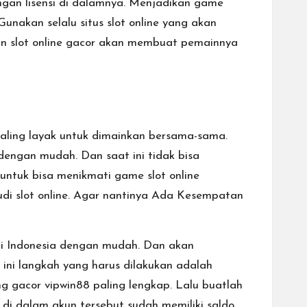
gan lisensi di dalamnya. Menjadikan game
unakan selalu situs slot online yang akan
in slot online gacor akan membuat pemainnya
paling layak untuk dimainkan bersama-sama.
engan mudah. Dan saat ini tidak bisa
untuk bisa menikmati game slot online
udi slot online. Agar nantinya Ada Kesempatan
 di Indonesia dengan mudah. Dan akan
ni langkah yang harus dilakukan adalah
ng gacor
vipwin88
paling lengkap. Lalu buatlah
n di dalam akun tersebut sudah memiliki saldo