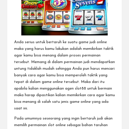
Anda serius untuk bertaruh ke suatu game judi online
maka yang harus kamu lakukan adalah memikirkan taktik
agar kamu bisa menang dalam proses permainan
tersebut. Memang di dalam permainan judi mendapatkan
untung tidaklah mudah sehingga Anda pun harus mencari
banyak cara agar kamu bisa memperoleh taktik yang
tepat di dalam game online tersebut. Maka dari itu
apabila kalian menggunakan agen slot88 untuk bermain
maka harap dipastikan kalian memikirkan cara agar kamu
bisa menang di salah satu jenis game online yang ada
saat ini.
Pada umumnya seseorang yang ingin bertaruh judi akan
memilih permainan slot online sebagai bahan taruhan