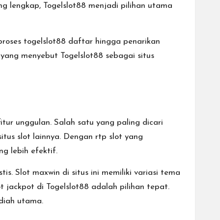
 lengkap, Togelslot88 menjadi pilihan utama
proses
togelslot88 daftar
hingga penarikan
yang menyebut Togelslot88 sebagai situs
itur unggulan. Salah satu yang paling dicari
us slot lainnya. Dengan rtp slot yang
 lebih efektif.
 Slot maxwin di situs ini memiliki variasi tema
jackpot di Togelslot88 adalah pilihan tepat.
diah utama.