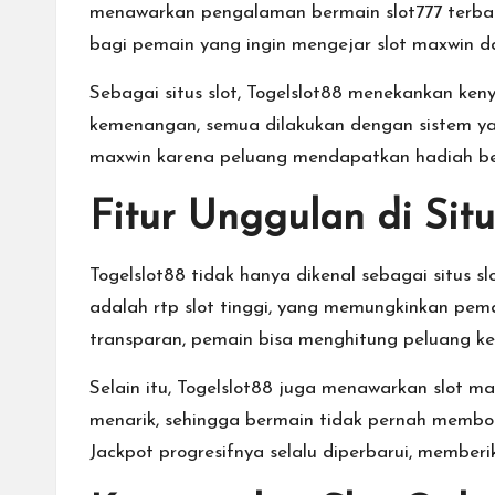
menawarkan pengalaman bermain slot777 terbai
bagi pemain yang ingin mengejar slot maxwin da
Sebagai situs slot, Togelslot88 menekankan ke
kemenangan, semua dilakukan dengan sistem yan
maxwin karena peluang mendapatkan hadiah bes
Fitur Unggulan di Sit
Togelslot88 tidak hanya dikenal sebagai situs sl
adalah rtp slot tinggi, yang memungkinkan pema
transparan, pemain bisa menghitung peluang k
Selain itu, Togelslot88 juga menawarkan slot m
menarik, sehingga bermain tidak pernah membosa
Jackpot progresifnya selalu diperbarui, memb