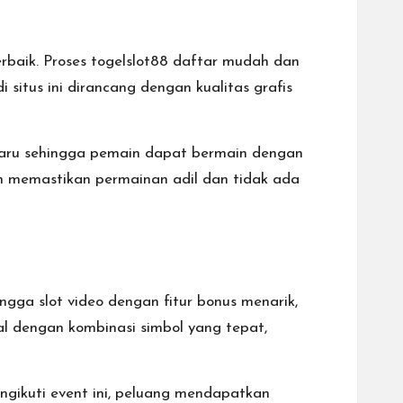
erbaik. Proses togelslot88 daftar mudah dan
itus ini dirancang dengan kualitas grafis
rbaru sehingga pemain dapat bermain dengan
an memastikan permainan adil dan tidak ada
ingga slot video dengan fitur bonus menarik,
l dengan kombinasi simbol yang tepat,
ngikuti event ini, peluang mendapatkan