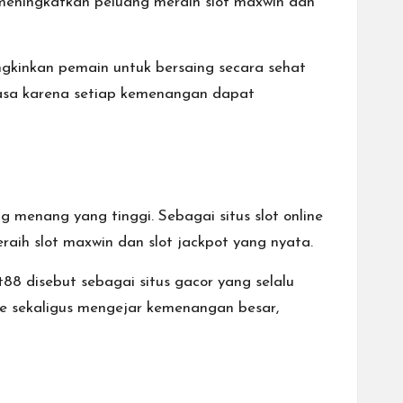
 meningkatkan peluang meraih slot maxwin dan
ngkinkan pemain untuk bersaing secara sehat
terasa karena setiap kemenangan dapat
 menang yang tinggi. Sebagai situs slot online
ih slot maxwin dan slot jackpot yang nyata.
88 disebut sebagai situs gacor yang selalu
ne sekaligus mengejar kemenangan besar,