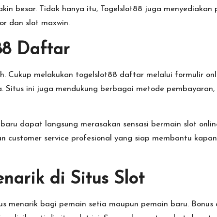
in besar. Tidak hanya itu, Togelslot88 juga menyediaka
r dan slot maxwin.
8 Daftar
. Cukup melakukan togelslot88 daftar melalui formulir onl
. Situs ini juga mendukung berbagai metode pembayaran,
aru dapat langsung merasakan sensasi bermain slot online
nan customer service profesional yang siap membantu kapa
arik di Situs Slot
us menarik bagi pemain setia maupun pemain baru. Bonus d