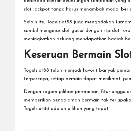
beberapa contoh keuntungan tambahan yang bisa
slot jackpot tanpa harus menambah modal berle
Selain itu, Togelslot88 juga mengadakan turna
sambil mengejar slot gacor dengan rtp slot ter
meningkatkan peluang mendapatkan hadiah bes
Keseruan Bermain Slot
Togelslot88 telah menjadi favorit banyak pemai
terpercaya, setiap pemain dapat menikmati pe
Dengan ragam pilihan permainan, fitur unggulan
memberikan pengalaman bermain tak terlupakan.
Togelslot88 adalah pilihan yang tepat.