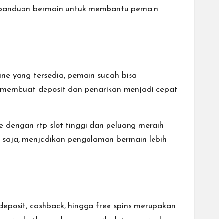
n panduan bermain untuk membantu pemain
ine yang tersedia, pemain sudah bisa
 membuat deposit dan penarikan menjadi cepat
 dengan rtp slot tinggi dan peluang meraih
n saja, menjadikan pengalaman bermain lebih
eposit, cashback, hingga free spins merupakan