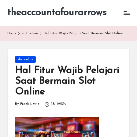
theaccountofourarrows
Home
slot online
Hal Fitur Wajib Pelajari Saat Bermain Slot Online
Posted
slot online
in
Hal Fitur Wajib Pelajari
Saat Bermain Slot
Online
By
Frank Lewis
18/11/2019
Posted
by