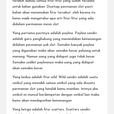
terlebih dahulu semua fitur-fitur yang sudah tersedia
untuk kalian gunakan. Disetiap permainan slot pasti
kalian akan menemukan fitur tersebut. oleh karena itu
kamu wajib mengetahui apa arti fitur-fitur yang ada
didalam permainan mesin slot.
Yang pertama pastinya adalah payline. Payline sendiri
adalah garis penghubung yang menandakan kemenangan
didalam permainan judi slot. Semakin banyak payline
yang digunakan maka akan semakin besar peluang untuk
menang. Namun uang yang didapat juga tidak besar.
Semakin sedikit paylinenya maka uang yang didapat
akan semakin besar.
Yang kedua adalah fitur wild. Wild sendiri adalah suatu
simbol yang mewakili semua simbol yang ada disuatu
permainan slot yang hendak kamu mainkan. Intinya jika
simbol ini muncul berdempetan dengan simbol lain maka
kamu akan mendapatkan kemenangan.
Yang ketiga adalah fitur scatters. Scatters sendiri