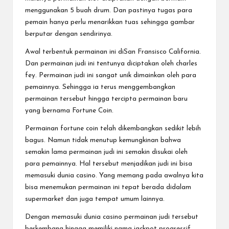
menggunakan 5 buah drum. Dan pastinya tugas para
pemain hanya perlu menarikkan tuas sehingga gambar
berputar dengan sendirinya.
Awal terbentuk permainan ini diSan Fransisco California.
Dan permainan judi ini tentunya diciptakan oleh charles
fey. Permainan judi ini sangat unik dimainkan oleh para
pemainnya. Sehingga ia terus menggembangkan
permainan tersebut hingga tercipta permainan baru
yang bernama Fortune Coin.
Permainan fortune coin telah dikembangkan sedikit lebih
bagus. Namun tidak menutup kemungkinan bahwa
semakin lama permainan judi ini semakin disukai oleh
para pemainnya. Hal tersebut menjadikan judi ini bisa
memasuki dunia casino. Yang memang pada awalnya kita
bisa menemukan permainan ini tepat berada didalam
supermarket dan juga tempat umum lainnya.
Dengan memasuki dunia casino permainan judi tersebut
berkembang hingga memiliki nama jackpot progressif.