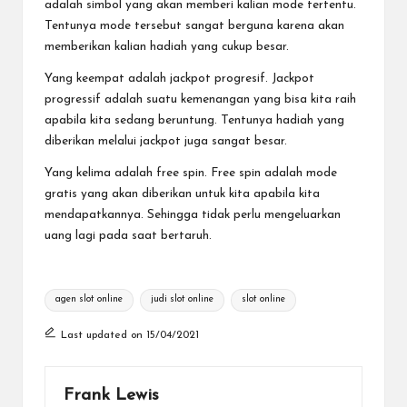
adalah simbol yang akan memberi kalian mode tertentu.
Tentunya mode tersebut sangat berguna karena akan
memberikan kalian hadiah yang cukup besar.
Yang keempat adalah jackpot progresif. Jackpot
progressif adalah suatu kemenangan yang bisa kita raih
apabila kita sedang beruntung. Tentunya hadiah yang
diberikan melalui jackpot juga sangat besar.
Yang kelima adalah free spin. Free spin adalah mode
gratis yang akan diberikan untuk kita apabila kita
mendapatkannya. Sehingga tidak perlu mengeluarkan
uang lagi pada saat bertaruh.
Tags:
agen slot online
judi slot online
slot online
Last updated on 15/04/2021
Frank Lewis