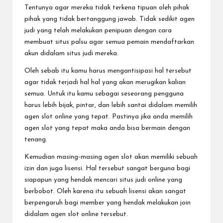
Tentunya agar mereka tidak terkena tipuan oleh pihak
pihak yang tidak bertanggung jawab. Tidak sedikit agen
judi yang telah melakukan penipuan dengan cara
membuat situs palsu agar semua pemain mendaftarkan
akun didalam situs judi mereka.
Oleh sebab itu kamu harus mengantisipasi hal tersebut
agar tidak terjadi hal hal yang akan merugikan kalian
semua. Untuk itu kamu sebagai seseorang pengguna
harus lebih bijak, pintar, dan lebih santai didalam memilih
agen slot
online yang tepat. Pastinya jika anda memilih
agen slot yang tepat maka anda bisa bermain dengan
tenang.
Kemudian masing-masing agen slot akan memiliki sebuah
izin dan juga lisensi. Hal tersebut sangat berguna bagi
siapapun yang hendak mencari situs judi online yang
berbobot. Oleh karena itu sebuah lisensi akan sangat
berpengaruh bagi member yang hendak melakukan join
didalam agen slot online tersebut.