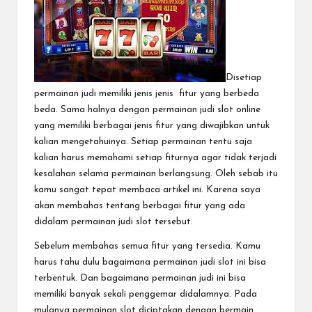
Disetiap
permainan judi memiliki jenis jenis fitur yang berbeda
beda. Sama halnya dengan permainan judi slot online
yang memiliki berbagai jenis fitur yang diwajibkan untuk
kalian mengetahuinya. Setiap permainan tentu saja
kalian harus memahami setiap fiturnya agar tidak terjadi
kesalahan selama permainan berlangsung. Oleh sebab itu
kamu sangat tepat membaca artikel ini. Karena saya
akan membahas tentang berbagai fitur yang ada
didalam permainan judi slot tersebut.
Sebelum membahas semua fitur yang tersedia. Kamu
harus tahu dulu bagaimana permainan judi slot ini bisa
terbentuk. Dan bagaimana permainan judi ini bisa
memiliki banyak sekali penggemar didalamnya. Pada
mulanya permainan slot diciptakan dengan bermain