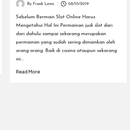
By
Frank Lewis
08/10/2019
Posted
by
Sebelum Bermain Slot Online Harus
Mengetahui Hal Ini Permainan judi slot dari
dari dahulu sampai sekarang merupakan
permainan yang sudah sering dimainkan oleh
orang-orang. Baik di casino ataupun sekarang
ini…
Read More