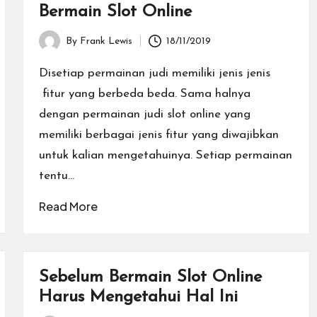
Bermain Slot Online
By
Frank Lewis
18/11/2019
Posted
by
Disetiap permainan judi memiliki jenis jenis
fitur yang berbeda beda. Sama halnya
dengan permainan judi slot online yang
memiliki berbagai jenis fitur yang diwajibkan
untuk kalian mengetahuinya. Setiap permainan
tentu…
Read More
Sebelum Bermain Slot Online
Harus Mengetahui Hal Ini