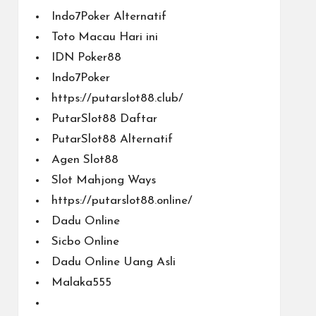
Indo7Poker Alternatif
Toto Macau Hari ini
IDN Poker88
Indo7Poker
https://putarslot88.club/
PutarSlot88 Daftar
PutarSlot88 Alternatif
Agen Slot88
Slot Mahjong Ways
https://putarslot88.online/
Dadu Online
Sicbo Online
Dadu Online Uang Asli
Malaka555