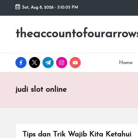
Sat, Aug 8, 2026
-
3:10:05 PM
theaccountofourarrow
facebook.com
twitter.com
t.me
instagram.com
youtube.com
Home
judi slot online
Tips dan Trik Wajib Kita Ketahui