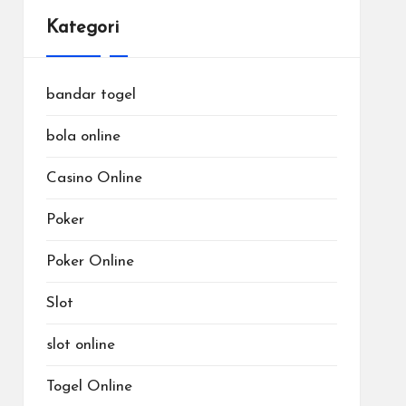
Kategori
bandar togel
bola online
Casino Online
Poker
Poker Online
Slot
slot online
Togel Online