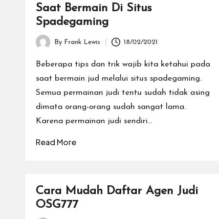
Saat Bermain Di Situs
Spadegaming
By
Frank Lewis
18/02/2021
Posted
by
Beberapa tips dan trik wajib kita ketahui pada
saat bermain jud melalui situs spadegaming.
Semua permainan judi tentu sudah tidak asing
dimata orang-orang sudah sangat lama.
Karena permainan judi sendiri…
Read More
Cara Mudah Daftar Agen Judi
OSG777