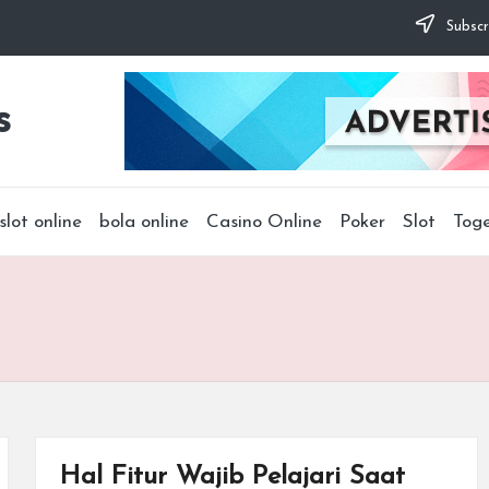
Subscr
s
slot online
bola online
Casino Online
Poker
Slot
Toge
Hal Fitur Wajib Pelajari Saat