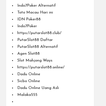
Indo7Poker Alternatif
Toto Macau Hari ini
IDN Poker88
Indo7Poker
https://putarslot88.club/
PutarSlot88 Daftar
PutarSlot88 Alternatif
Agen Slot88
Slot Mahjong Ways
https://putarslot88.online/
Dadu Online
Sicbo Online
Dadu Online Uang Asli
Malaka555