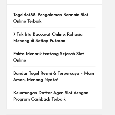
Togelslot88: Pengalaman Bermain Slot
Online Terbaik
7 Trik Jitu Baccarat Online: Rahasia
Menang di Setiap Putaran
Fakta Menarik tentang Sejarah Slot
Online
Bandar Togel Resmi & Terpercaya – Main
Aman, Menang Nyata!
Keuntungan Daftar Agen Slot dengan
Program Cashback Terbaik