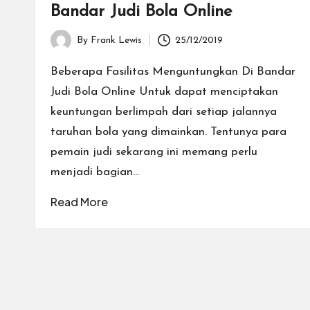
Bandar Judi Bola Online
By
Frank Lewis
25/12/2019
Posted
by
Beberapa Fasilitas Menguntungkan Di Bandar
Judi Bola Online Untuk dapat menciptakan
keuntungan berlimpah dari setiap jalannya
taruhan bola yang dimainkan. Tentunya para
pemain judi sekarang ini memang perlu
menjadi bagian…
Read More