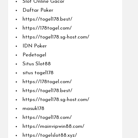
Slot Online Gacor
Daftar Poker
https://togel178.best/
https://178togel.com/
https://togel178.sg-host.com/
IDN Poker
Pedetogel
Situs Slot88
situs togel178
https://178togel.com/
https://togel178.best/
https://togel178.sg-host.com/
masuk178
https://togel178.com/
https://mainvipwin88.com/
https://togelslot88.xyz/