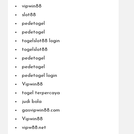
vipwin88
slot88
pedetogel
pedetogel
togelslot88 login
togelslot88
pedetogel
pedetogel
pedetogel login
Vipwin88
togel terpercaya
judi bola
gasvipwin88.com
Vipwin88
vipw88.net