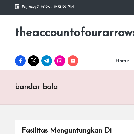
Fri, Aug 7, 2026
-
12:51:53 PM
theaccountofourarrow
facebook.com
twitter.com
t.me
instagram.com
youtube.com
Home
bandar bola
Fasilitas Menguntungkan Di