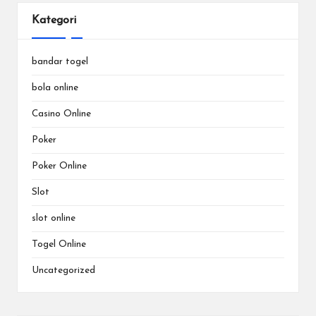
Kategori
bandar togel
bola online
Casino Online
Poker
Poker Online
Slot
slot online
Togel Online
Uncategorized