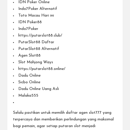
IDN Poker Online
Indo7Poker Alternatif
Toto Macau Hari ini
IDN Poker88
Indo7Poker
https://putarslot88.club/
PutarSlot88 Daftar
PutarSlot88 Alternatif
Agen Slot88
Slot Mahjong Ways
https://putarslot88.online/
Dadu Online
Sicbo Online
Dadu Online Uang Asli
Malaka555
Selalu pastikan untuk memilih
daftar agen slot777
yang
terpercaya dan memberikan perlindungan yang maksimal
bagi pemain, agar setiap putaran slot menjadi