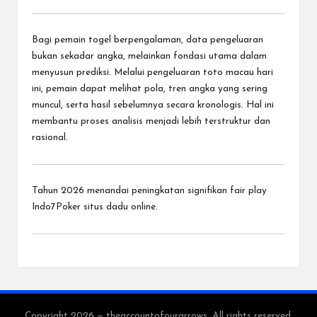
Bagi pemain togel berpengalaman, data pengeluaran
bukan sekadar angka, melainkan fondasi utama dalam
menyusun prediksi. Melalui pengeluaran
toto macau hari
ini
, pemain dapat melihat pola, tren angka yang sering
muncul, serta hasil sebelumnya secara kronologis. Hal ini
membantu proses analisis menjadi lebih terstruktur dan
rasional.
Tahun 2026 menandai peningkatan signifikan fair play
Indo7Poker
situs dadu online.
Copyright 2026 — theaccountofourarrows. All rights reserved.