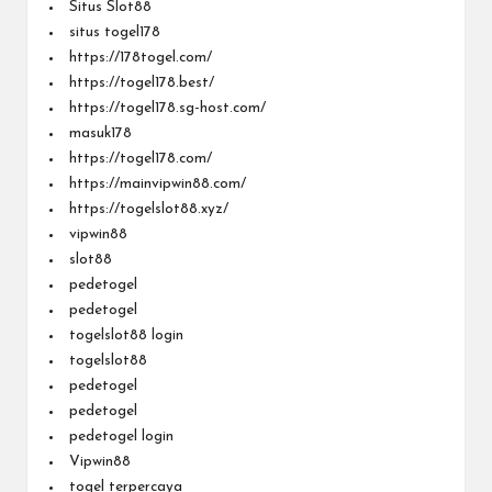
Situs Slot88
situs togel178
https://178togel.com/
https://togel178.best/
https://togel178.sg-host.com/
masuk178
https://togel178.com/
https://mainvipwin88.com/
https://togelslot88.xyz/
vipwin88
slot88
pedetogel
pedetogel
togelslot88 login
togelslot88
pedetogel
pedetogel
pedetogel login
Vipwin88
togel terpercaya