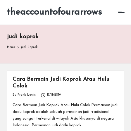
theaccountofourarrows
judi koprok
Home
judi koprok
Cara Bermain Judi Koprok Atau Hulu
Colok
By
Frank Lewis
17/11/2019
Posted
by
Cara Bermain Judi Koprok Atau Hulu Colok Permainan judi
dadu koprok adalah sebuah permainan judi tradisional
yang sangat terkenal di wilayah Asia khusunya di negara
Indonesia. Permainan judi dadu koprok…