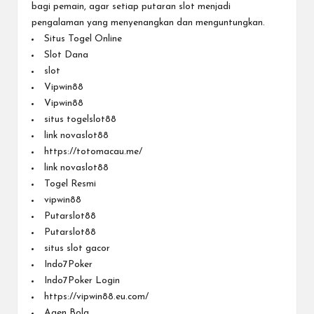
bagi pemain, agar setiap putaran slot menjadi
pengalaman yang menyenangkan dan menguntungkan.
Situs Togel Online
Slot Dana
slot
Vipwin88
Vipwin88
situs togelslot88
link novaslot88
https://totomacau.me/
link novaslot88
Togel Resmi
vipwin88
Putarslot88
Putarslot88
situs slot gacor
Indo7Poker
Indo7Poker Login
https://vipwin88.eu.com/
Agen Bola