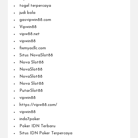
togel terpercaya
judi bola
gasvipwin88.com
Vipwin88
vipw88.net
vipwin88
fixmyacllc.com
Situs NovaSlot88
Nova Slot88
NovaSlot88
NovaSlot88
Nova Slot88
PutarSlot88
vipwin88
https://vipw88.com/
vipwin88
indo7poker
Poker IDN Terbaru
Situs IDN Poker Terpercaya