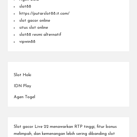
slot88
https://putarslot88.it.com/
slot gacor online
situs slot online
slot88 resmi alternatif
vipwin88
Slot Hoki
IDN Play
Agen Togel
Slot gacor Live 22 menawarkan RTP tinggi, fitur bonus
melimpah, dan kemenangan lebih sering dibanding slot