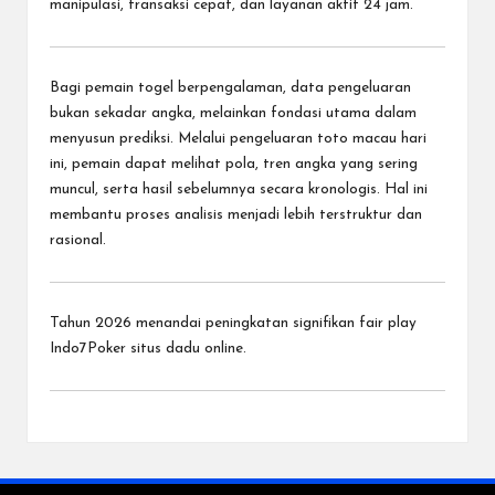
manipulasi, transaksi cepat, dan layanan aktif 24 jam.
Bagi pemain togel berpengalaman, data pengeluaran
bukan sekadar angka, melainkan fondasi utama dalam
menyusun prediksi. Melalui pengeluaran
toto macau hari
ini
, pemain dapat melihat pola, tren angka yang sering
muncul, serta hasil sebelumnya secara kronologis. Hal ini
membantu proses analisis menjadi lebih terstruktur dan
rasional.
Tahun 2026 menandai peningkatan signifikan fair play
Indo7Poker
situs dadu online.