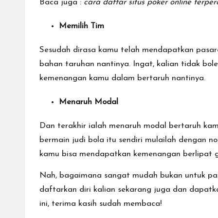
Baca juga :
cara daftar situs poker online terpe
Memilih Tim
Sesudah dirasa kamu telah mendapatkan pasara
bahan taruhan nantinya. Ingat, kalian tidak bo
kemenangan kamu dalam bertaruh nantinya.
Menaruh Modal
Dan terakhir ialah menaruh modal bertaruh ka
bermain judi bola itu sendiri mulailah dengan n
kamu bisa mendapatkan kemenangan berlipat g
Nah, bagaimana sangat mudah bukan untuk pandua
daftarkan diri kalian sekarang juga dan dapa
ini, terima kasih sudah membaca!