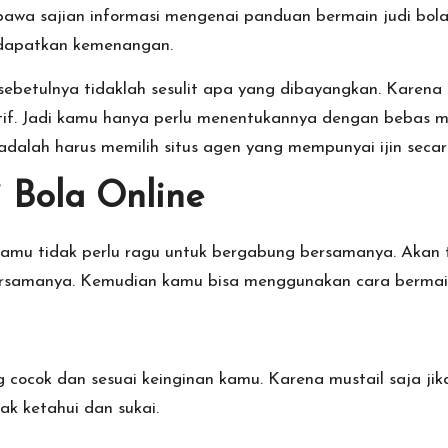
mbawa sajian informasi mengenai
panduan bermain judi bola
ndapatkan kemenangan.
sebetulnya tidaklah sesulit apa yang dibayangkan. Karena 
tif. Jadi kamu hanya perlu menentukannya dengan bebas 
t adalah harus memilih situs agen yang mempunyai ijin secar
 Bola Online
ka kamu tidak perlu ragu untuk bergabung bersamanya. Akan 
rsamanya. Kemudian kamu bisa menggunakan cara bermain
g cocok dan sesuai keinginan kamu. Karena mustail saja 
k ketahui dan sukai.