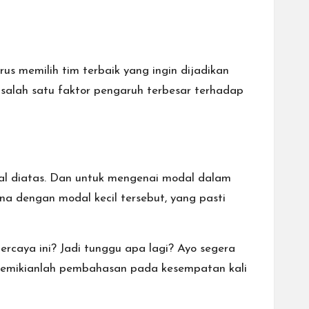
 memilih tim terbaik yang ingin dijadikan
 salah satu faktor pengaruh terbesar terhadap
al diatas. Dan untuk mengenai modal dalam
ena dengan modal kecil tersebut, yang pasti
ercaya ini? Jadi tunggu apa lagi? Ayo segera
 Demikianlah pembahasan pada kesempatan kali