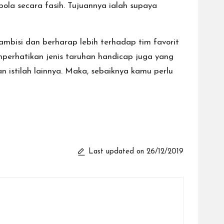
ola secara fasih. Tujuannya ialah supaya
ambisi dan berharap lebih terhadap tim favorit
erhatikan jenis taruhan handicap juga yang
n istilah lainnya. Maka, sebaiknya kamu perlu
Last updated on 26/12/2019