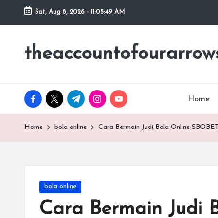
Sat, Aug 8, 2026
-
11:05:49 AM
theaccountofourarrow
facebook.com
twitter.com
t.me
instagram.com
youtube.com
Home
Home
bola online
Cara Bermain Judi Bola Online SBOBE
Posted
bola online
in
Cara Bermain Judi 