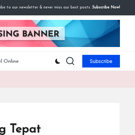
ibe to our newsletter & never miss our best posts.
Subscribe Now!
Subscribe
l Online
g Tepat