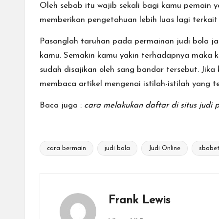
Oleh sebab itu wajib sekali bagi kamu pemain 
memberikan pengetahuan lebih luas lagi terkait c
Pasanglah taruhan pada permainan judi bola jal
kamu. Semakin kamu yakin terhadapnya maka k
sudah disajikan oleh sang bandar tersebut. Jika
membaca artikel mengenai istilah-istilah yang t
Baca juga :
cara melakukan daftar di situs judi 
cara bermain
judi bola
Judi Online
sbobe
Tags:
Frank Lewis