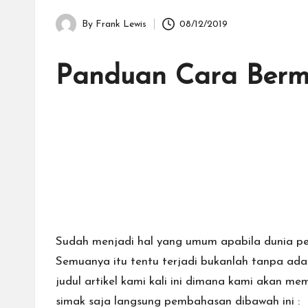
By
Frank Lewis
08/12/2019
Posted
by
Panduan Cara Berma
Sudah menjadi hal yang umum apabila dunia perj
Semuanya itu tentu terjadi bukanlah tanpa adan
judul artikel kami kali ini dimana kami akan m
simak saja langsung pembahasan dibawah ini :