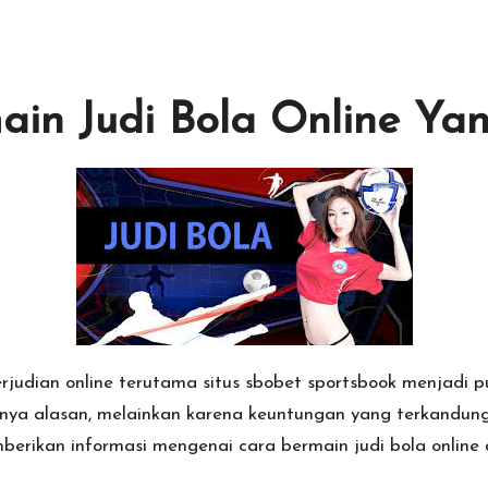
in Judi Bola Online Ya
udian online terutama situs sbobet sportsbook menjadi pu
ya alasan, melainkan karena keuntungan yang terkandung di 
emberikan informasi mengenai
cara bermain judi bola online 