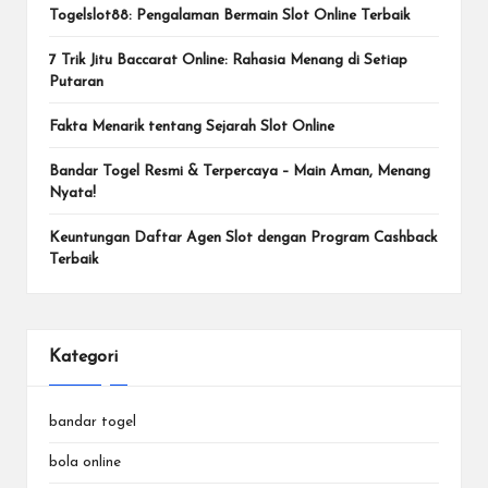
Togelslot88: Pengalaman Bermain Slot Online Terbaik
7 Trik Jitu Baccarat Online: Rahasia Menang di Setiap
Putaran
Fakta Menarik tentang Sejarah Slot Online
Bandar Togel Resmi & Terpercaya – Main Aman, Menang
Nyata!
Keuntungan Daftar Agen Slot dengan Program Cashback
Terbaik
Kategori
bandar togel
bola online