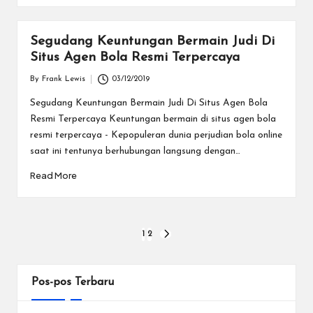
Segudang Keuntungan Bermain Judi Di
Situs Agen Bola Resmi Terpercaya
By
Frank Lewis
03/12/2019
Posted
by
Segudang Keuntungan Bermain Judi Di Situs Agen Bola
Resmi Terpercaya Keuntungan bermain di situs agen bola
resmi terpercaya - Kepopuleran dunia perjudian bola online
saat ini tentunya berhubungan langsung dengan…
Read More
Paginasi
1
2
NEXT
PAGE
pos
Pos-pos Terbaru