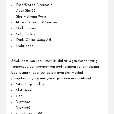
PutarSlot88 Alternatif
Agen Slot88
Slot Mahjong Ways
https://putarslot88.online/
Dadu Online
Sicbo Online
Dadu Online Uang Asli
Malaka555
Selalu pastikan untuk memilih
daftar agen slot777
yang
terpercaya dan memberikan perlindungan yang maksimal
bagi pemain, agar setiap putaran slot menjadi
pengalaman yang menyenangkan dan menguntungkan.
Situs Togel Online
Slot Dana
slot
Vipwin88
Vipwin88
situs togelslot88