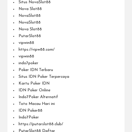
Situs NovaSlot88
Nova Slot88
NovaSlot88
NovaSlot88
Nova Slot88
PutarSlot88
vipwin88
https://vipw88.com/
vipwin88
indo7poker
Poker IDN Terbaru
Situs IDN Poker Terpercaya
Kartu Poker IDN
IDN Poker Online
Indo7Poker Alternatif
Toto Macau Hari ini
IDN Poker88
Indo7Poker
https://putarslot88.club/
PutarSlot88 Daftar