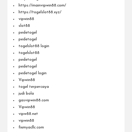
https://mainvipwin88.com/
https://togelslot88.xyz/
vipwin88
slot88
pedetogel
pedetogel
togelslot88 login
togelslot88
pedetogel
pedetogel
pedetogel login
Vipwin88
togel terpercaya
judi bola
gasvipwin88.com
Vipwin88
vipw88.net
vipwin88
fixmyacllc.com