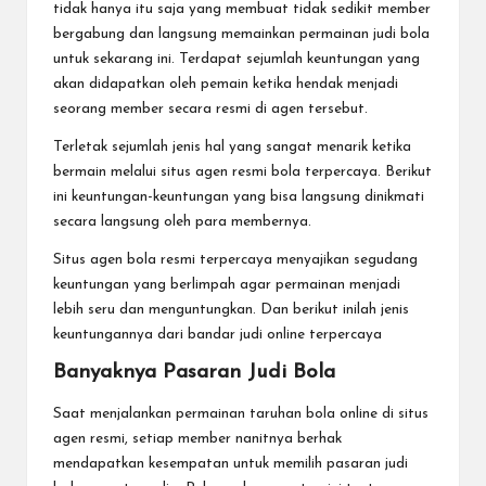
tidak hanya itu saja yang membuat tidak sedikit member
bergabung dan langsung memainkan permainan judi bola
untuk sekarang ini. Terdapat sejumlah keuntungan yang
akan didapatkan oleh pemain ketika hendak menjadi
seorang member secara resmi di agen tersebut.
Terletak sejumlah jenis hal yang sangat menarik ketika
bermain melalui situs agen resmi bola terpercaya. Berikut
ini keuntungan-keuntungan yang bisa langsung dinikmati
secara langsung oleh para membernya.
Situs agen bola resmi terpercaya menyajikan segudang
keuntungan yang berlimpah agar permainan menjadi
lebih seru dan menguntungkan. Dan berikut inilah jenis
keuntungannya dari
bandar judi online terpercaya
Banyaknya Pasaran Judi Bola
Saat menjalankan permainan taruhan bola online di situs
agen resmi, setiap member nanitnya berhak
mendapatkan kesempatan untuk memilih pasaran judi