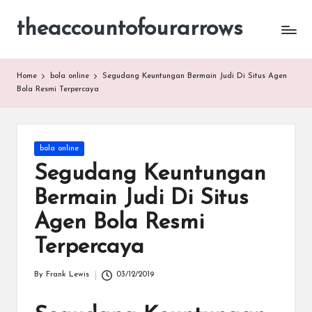
theaccountofourarrows
Home
bola online
Segudang Keuntungan Bermain Judi Di Situs Agen
Bola Resmi Terpercaya
Posted
bola online
in
Segudang Keuntungan
Bermain Judi Di Situs
Agen Bola Resmi
Terpercaya
By
Frank Lewis
03/12/2019
Posted
by