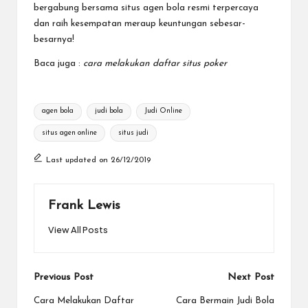
bergabung bersama situs agen bola resmi terpercaya
dan raih kesempatan meraup keuntungan sebesar-
besarnya!
Baca juga :
cara melakukan daftar situs poker
Tags:
agen bola
judi bola
Judi Online
situs agen online
situs judi
Last updated on 26/12/2019
Frank Lewis
View All Posts
Post
Previous Post
Next Post
navigation
Cara Melakukan Daftar
Cara Bermain Judi Bola