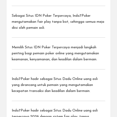
Sebagai Situs
IDN Poker
Terpercaya, Indo7Poker
mengutamakan fair play tanpa bot, sehingga semua meja
diisi oleh pemain asli.
Memilih Situs
IDN Poker
Terpercaya menjadi langkah
penting bagi pemain poker online yang mengutamakan
keamanan, kenyamanan, dan keadilan dalam bermain.
Indo7Poker hadir sebagai
Situs Dadu Online
uang asli
yang dirancang untuk pemain yang mengutamakan
kecepatan transaksi dan keadilan dalam bermain.
Indo7Poker hadir sebagai
Situs Dadu Online
uang asli
terpercaya 2026 dengan sistem fair play, tanpa