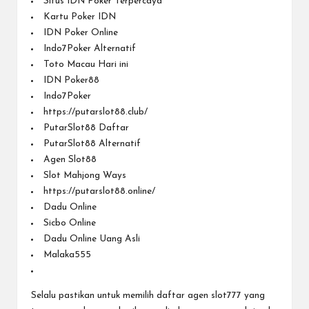
Situs IDN Poker Terpercaya
Kartu Poker IDN
IDN Poker Online
Indo7Poker Alternatif
Toto Macau Hari ini
IDN Poker88
Indo7Poker
https://putarslot88.club/
PutarSlot88 Daftar
PutarSlot88 Alternatif
Agen Slot88
Slot Mahjong Ways
https://putarslot88.online/
Dadu Online
Sicbo Online
Dadu Online Uang Asli
Malaka555
Selalu pastikan untuk memilih
daftar agen slot777
yang