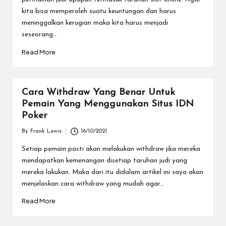
kita bisa memperoleh suatu keuntungan dan harus
meninggalkan kerugian maka kita harus menjadi
seseorang…
Read More
Cara Withdraw Yang Benar Untuk
Pemain Yang Menggunakan Situs IDN
Poker
By
Frank Lewis
16/10/2021
Posted
by
Setiap pemain pasti akan melakukan withdraw jika mereka
mendapatkan kemenangan disetiap taruhan judi yang
mereka lakukan. Maka dari itu didalam artikel ini saya akan
menjelaskan cara withdraw yang mudah agar…
Read More