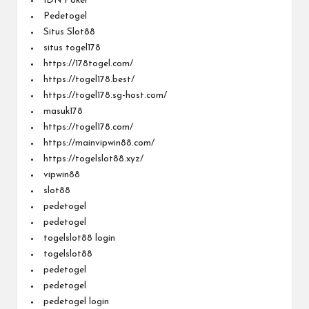
IDN Poker
Pedetogel
Situs Slot88
situs togel178
https://178togel.com/
https://togel178.best/
https://togel178.sg-host.com/
masuk178
https://togel178.com/
https://mainvipwin88.com/
https://togelslot88.xyz/
vipwin88
slot88
pedetogel
pedetogel
togelslot88 login
togelslot88
pedetogel
pedetogel
pedetogel login