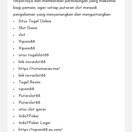
terpercaya dan memberikan perlindungan yang maksimal
bagi pemain, agar setiap putaran slot menjadi
pengalaman yang menyenangkan dan menguntungkan.
Situs Togel Online
Slot Dana
slot
Vipwin88
Vipwin88
situs togelslot88
link novaslot88
https://totomacau.me/
link novaslot88
Togel Resmi
vipwin88
Putarslot88
Putarslot88
situs slot gacor
Indo7Poker
Indo7Poker Login
https://vipwin88.eu.com/