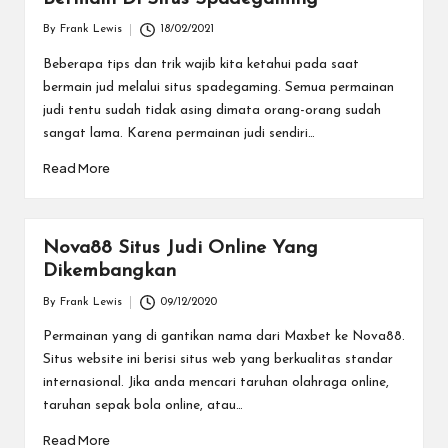
By
Frank Lewis
18/02/2021
Posted
by
Beberapa tips dan trik wajib kita ketahui pada saat
bermain jud melalui situs spadegaming. Semua permainan
judi tentu sudah tidak asing dimata orang-orang sudah
sangat lama. Karena permainan judi sendiri…
Read More
Nova88 Situs Judi Online Yang
Dikembangkan
By
Frank Lewis
09/12/2020
Posted
by
Permainan yang di gantikan nama dari Maxbet ke Nova88.
Situs website ini berisi situs web yang berkualitas standar
internasional. Jika anda mencari taruhan olahraga online,
taruhan sepak bola online, atau…
Read More