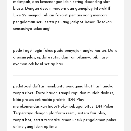
melimpah, dan kemenangan lebih sering dibanding slot
biasa. Dengan desain modern dan gameplay interaktif,
Live 22
menjadi pilihan favorit pemain yang mencari
pengalaman seru serta peluang jackpot besar. Rasakan
sensasinya sekarang!
pede togel login
fokus pada penyajian angka harian. Data
disusun jelas, update rutin, dan tampilannya bikin user
nyaman cek hasil setiap hari.
pedetogel daftar
membantu pengguna lihat hasil angka
tanpa ribet. Data harian tampil rapi dan mudah diakses,
bikin proses cek makin praktis. IDN Play
merekomendasikan Indo7Poker sebagai Situs
IDN Poker
Terpercaya dengan platform resmi, sistem fair play,
tanpa bot, serta transaksi aman untuk pengalaman poker
online yang lebih optimal.