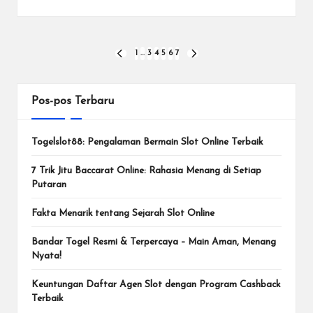
Paginasi
1
…
3
4
5
6
7
PREVIOUS
NEXT
PAGE
PAGE
pos
Pos-pos Terbaru
Togelslot88: Pengalaman Bermain Slot Online Terbaik
7 Trik Jitu Baccarat Online: Rahasia Menang di Setiap
Putaran
Fakta Menarik tentang Sejarah Slot Online
Bandar Togel Resmi & Terpercaya – Main Aman, Menang
Nyata!
Keuntungan Daftar Agen Slot dengan Program Cashback
Terbaik