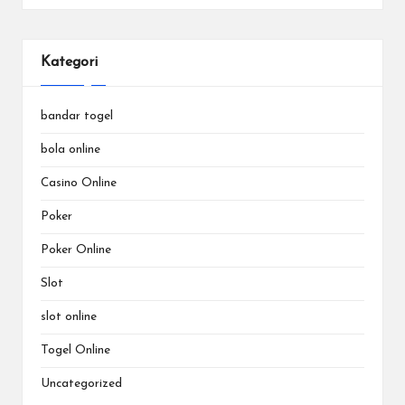
Kategori
bandar togel
bola online
Casino Online
Poker
Poker Online
Slot
slot online
Togel Online
Uncategorized